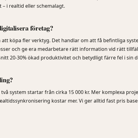
– i realtid eller schemalagt.
digitalisera företag?
 att köpa fler verktyg. Det handlar om att få befintliga sys
ser och ge era medarbetare rätt information vid rätt tillfäl
nitt 20-30% ökad produktivitet och betydligt färre fel i sin 
ling?
 två system startar från cirka 15 000 kr. Mer komplexa proj
altidssynkronisering kostar mer. Vi ger alltid fast pris bas