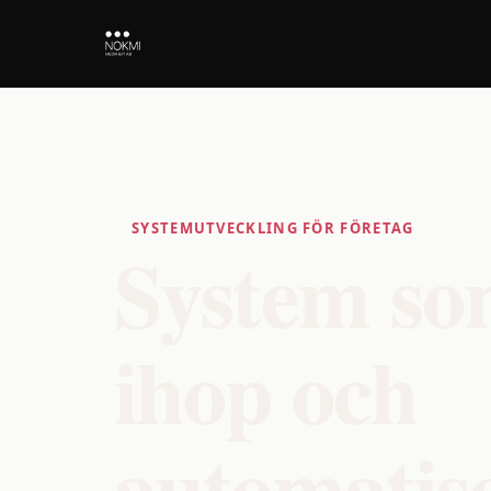
SYSTEMUTVECKLING FÖR FÖRETAG
System so
ihop och
automatis