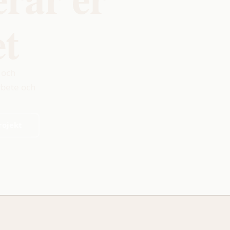
t
 och
rbete och
rojekt