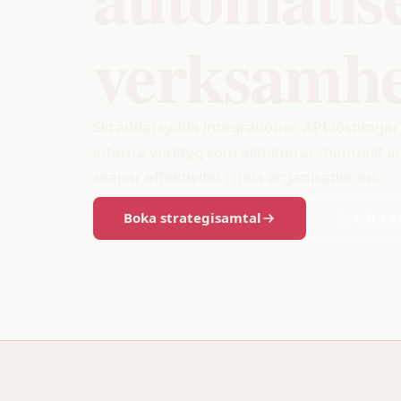
verksamhe
Skräddarsydda integrationer, API-lösningar
interna verktyg som eliminerar manuellt a
skapar effektivitet i hela organisationen.
Boka strategisamtal
Se våra p