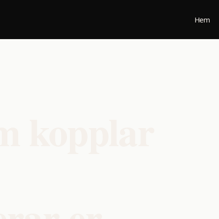
Hem
m kopplar
erar er