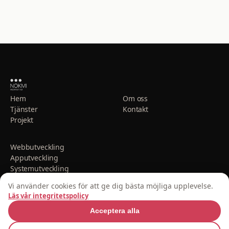
Hem
Om oss
Tjänster
Kontakt
Projekt
Webbutveckling
Apputveckling
Systemutveckling
AI & Automatisering
Vi använder cookies för att ge dig bästa möjliga upplevelse.
© 2025 NOKMI Media & IT AB. Alla rättigheter förbehållna.
Läs vår integritetspolicy
Cookie-inställningar
Acceptera alla